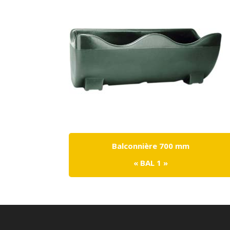
Balconnière 700 mm
« BAL 1 »