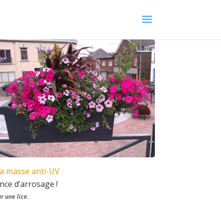
la masse anti-UV
nce d’arrosage !
r une lice.