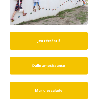
Jeu récréatif
Dalle amotissante
Mur d'escalade